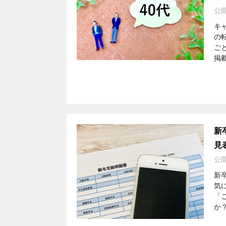
公
キ
の
ご
掲載
新
見
公
新
気
「
か