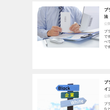
ブ
法
公
ブ
で
べ
で
ブ
イ
公
ブ
な