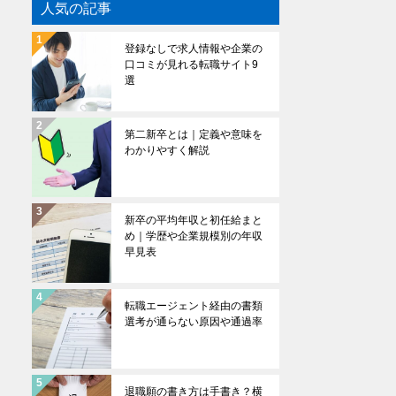
人気の記事
登録なしで求人情報や企業の
口コミが見れる転職サイト9
選
第二新卒とは｜定義や意味を
わかりやすく解説
新卒の平均年収と初任給まと
め｜学歴や企業規模別の年収
早見表
転職エージェント経由の書類
選考が通らない原因や通過率
退職願の書き方は手書き？横