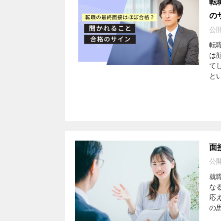
転
の
公
転
は
て
と
面
公
就
な
応
の