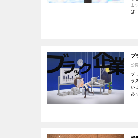
ま
は
ブ
公
ブ
ラ
い
あ