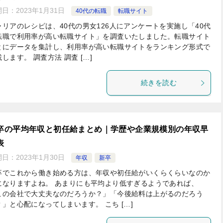
開日：
2023年1月31日
40代の転職
転職サイト
ャリアのレシピは、40代の男女126人にアンケートを実施し「40代
転職で利用率が高い転職サイト」を調査いたしました。転職サイト
とにデータを集計し、利用率が高い転職サイトをランキング形式で
します。 調査方法 調査 […]
続きを読む
卒の平均年収と初任給まとめ｜学歴や企業規模別の年収早
表
開日：
2023年1月30日
年収
新卒
卒でこれから働き始める方は、年収や初任給がいくらくらいなのか
になりますよね。 あまりにも平均より低すぎるようであれば、
この会社で大丈夫なのだろうか？」「今後給料は上がるのだろう
？」と心配になってしまいます。 こち […]