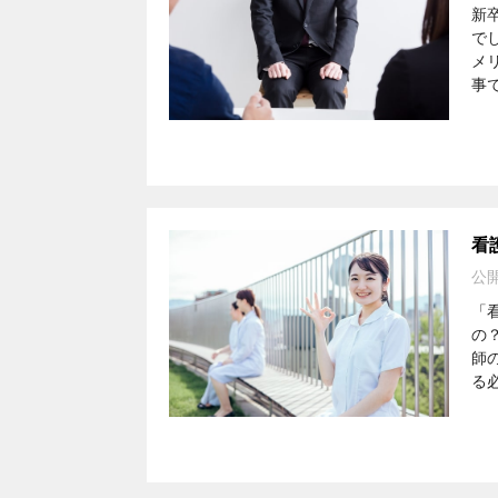
新
で
メ
事
看
公
「
の
師
る