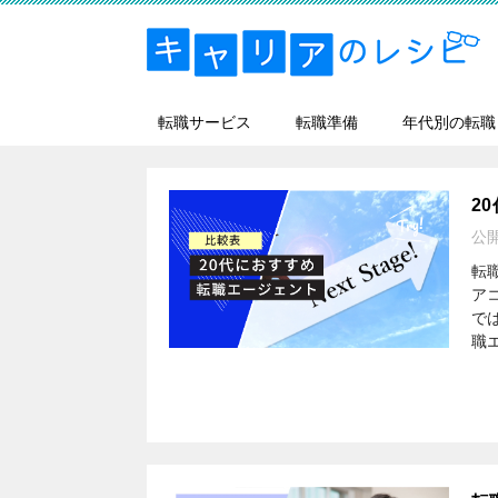
転職サービス
転職準備
年代別の転職
2
公
転
ア
で
職