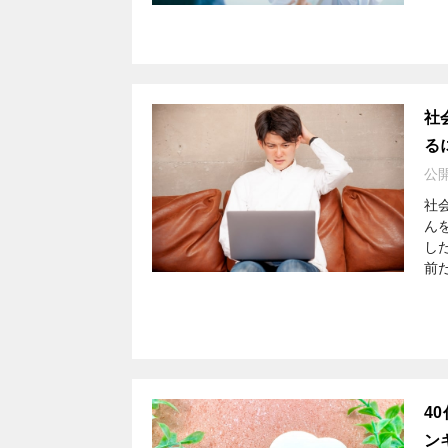
社
る
公
社
ん
し
前
4
ン