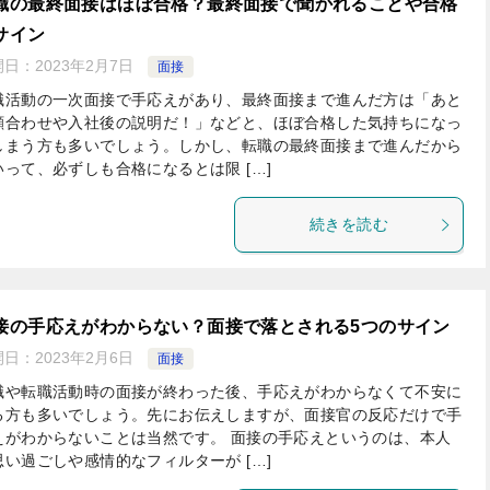
職の最終面接はほぼ合格？最終面接で聞かれることや合格
サイン
開日：
2023年2月7日
面接
職活動の一次面接で手応えがあり、最終面接まで進んだ方は「あと
顔合わせや入社後の説明だ！」などと、ほぼ合格した気持ちになっ
しまう方も多いでしょう。しかし、転職の最終面接まで進んだから
いって、必ずしも合格になるとは限 […]
続きを読む
接の手応えがわからない？面接で落とされる5つのサイン
開日：
2023年2月6日
面接
職や転職活動時の面接が終わった後、手応えがわからなくて不安に
る方も多いでしょう。先にお伝えしますが、面接官の反応だけで手
えがわからないことは当然です。 面接の手応えというのは、本人
思い過ごしや感情的なフィルターが […]