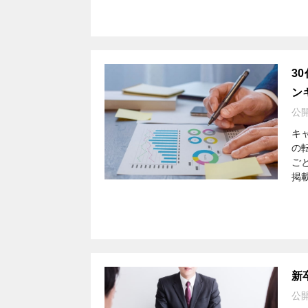
3
ン
公
キ
の
ご
掲載
新
公