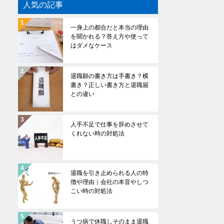
人気の記事
一身上の都合だと本当の理由
を聞かれる？答え方や使って
はダメなケース
退職願の書き方は手書き？横
書き？正しい書き方と退職届
との違い
人手不足で仕事を辞めさせて
くれない時の対処法
退職を引き止められる人の特
徴や理由｜会社の本音やしつ
こい時の対処法
うつ病で休職しそのまま退職