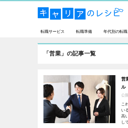
転職サービス
転職準備
年代別の転職
「営業」の記事一覧
営
ル
公
こ
い
高
し