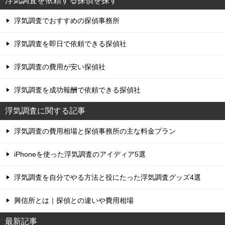
浮気調査を依頼する探偵を探す
ビ
浮気調査でおすすめの探偵事務所
ゲ
浮気調査を即日で依頼できる探偵社
ー
シ
浮気調査の費用が安い探偵社
ョ
浮気調査を成功報酬で依頼できる探偵社
ン
浮気調査に関する記事
浮気調査の費用相場と探偵事務所の主な料金プラン
iPhoneを使った浮気調査のアイディア5選
浮気調査を自分でやる方法と役にたった浮気調査グッズ4選
興信所とは｜探偵との違いや費用相場
最新記事