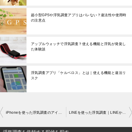
超小型GPSや浮気調査アプリはバレない？違法性や使用時
の注意点
アップルウォッチで浮気調査？使える機能と浮気が発覚し
た体験談
浮気調査アプリ「ケルベロス」とは｜使える機能と違法リ
スク
投
iPhoneを使った浮気調査のアイディア5選
LINEを使った浮気調査｜LINEから浮気を見破る方法や注意点
稿
ナ