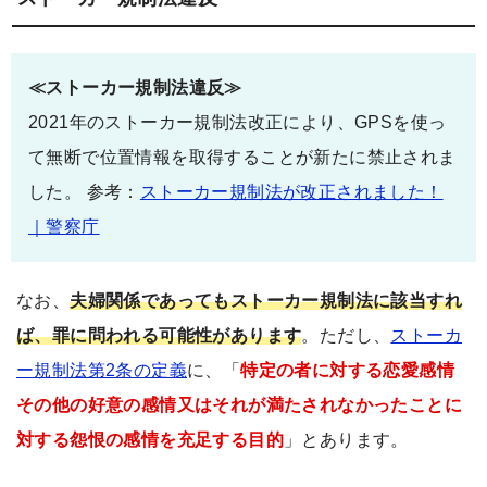
≪ストーカー規制法違反≫
2021年のストーカー規制法改正により、GPSを使っ
て無断で位置情報を取得することが新たに禁止されま
した。 参考：
ストーカー規制法が改正されました！
｜警察庁
なお、
夫婦関係であってもストーカー規制法に該当すれ
ば、罪に問われる可能性があります
。ただし、
ストーカ
ー規制法第2条の定義
に、「
特定の者に対する恋愛感情
その他の好意の感情又はそれが満たされなかったことに
対する怨恨の感情を充足する目的
」とあります。