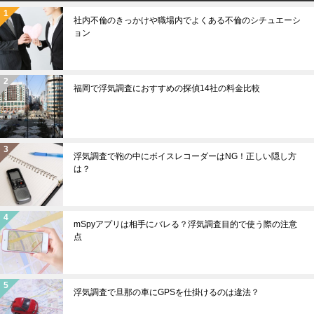
社内不倫のきっかけや職場内でよくある不倫のシチュエーシ
ョン
福岡で浮気調査におすすめの探偵14社の料金比較
浮気調査で鞄の中にボイスレコーダーはNG！正しい隠し方
は？
mSpyアプリは相手にバレる？浮気調査目的で使う際の注意
点
浮気調査で旦那の車にGPSを仕掛けるのは違法？