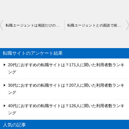
投
転職エージェントは相談だけの利用もOK！どこまで本音で話す？
転職エージェントとの面談で絶対にやってはいけないこと
稿
ナ
ビ
転職サイトのアンケート結果
ゲ
20代におすすめの転職サイトは？171人に聞いた利用者数ランキ
ー
ング
シ
30代におすすめの転職サイトは？207人に聞いた利用者数ランキ
ョ
ング
ン
40代におすすめの転職サイトは？126人に聞いた利用者数ランキ
ング
人気の記事