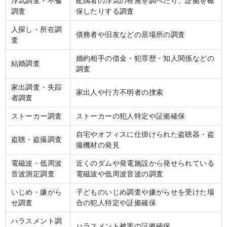
浮気調査・不倫
配偶者の浮気の有無を調べたり、証拠を確
調査
保したりする調査
人探し・所在調
債務者や旧友などの居場所の調査
査
婚約相手の借金・犯罪歴・知人関係などの
結婚調査
調査
家出調査・失踪
家出人や行方不明者の捜索
者調査
ストーカー調査
ストーカーの犯人特定や証拠確保
自宅やオフィスに仕掛けられた盗聴器・盗
盗聴・盗撮調査
撮機材の発見
電磁波・低周波
近くのダムや発電施設から発せられている
音波測定調査
電磁波や低周波音波の調査
いじめ・嫌がら
子どものいじめ調査や嫌がらせを受けた場
せ調査
合の犯人特定や証拠確保
ハラスメント調
ハラスメント被害の証拠確保