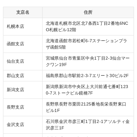
支店名
住所
北海道札幌市北区北7条西1丁目2番地6NC
札幌本店
O札幌ビル12階
北海道函館市若松町6-7ステーションプラ
函館支店
ザ函館5階
宮城県仙台市青葉区中央1丁目2-3仙台マー
仙台支店
クワン19F
郡山支店
福島県郡山市駅前2-3-7エリート30ビル2F
新潟県新潟市中央区上大川前通七番町123
新潟支店
0-7ストークビル鏡橋7F
長野県長野市栗田2125番地長栄長野東口
長野支店
ビル1F
石川県金沢市彦三町1丁目2-1アソルティ金
金沢支店
沢彦三1F