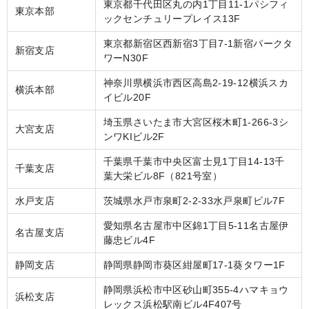
東京都千代田区丸の内1丁目11-1パシフィ
東京本部
ックセンチュリープレイス13F
東京都新宿区西新宿3丁目7-1新宿パークタ
新宿支店
ワーN30F
神奈川県横浜市西区高島2-19-12横浜スカ
横浜本部
イビル20F
埼玉県さいたま市大宮区桜木町1-266-3シ
大宮支店
ンワKIビル2F
千葉県千葉市中央区富士見1丁目14-13千
千葉支店
葉大栄ビル8F（821号室）
水戸支店
茨城県水戸市泉町2-2-33水戸泉町ビル7F
愛知県名古屋市中区錦1丁目5-11名古屋伊
名古屋支店
藤忠ビル4F
静岡支店
静岡県静岡市葵区紺屋町17-1葵タワー1F
静岡県浜松市中区砂山町355-4ハマキョウ
浜松支店
レックス浜松駅南ビル4F407号