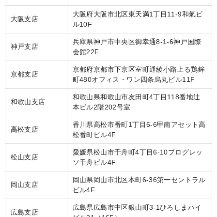
大阪府大阪市北区東天満1丁目11-9和氣ビ
大阪支店
ル10F
兵庫県神戸市中央区御幸通8-1-6神戸国際
神戸支店
会館22F
京都府京都市下京区室町通綾小路上る鶏鉾
京都支店
町480オフィス・ワン四条烏丸ビル11F
和歌山県和歌山市友田町4丁目118番地辻
和歌山支店
本ビル2階202号室
香川県高松市番町1丁目6-6甲南アセット高
高松支店
松番町ビル4F
愛媛県松山市千舟町4丁目6-10プログレッ
松山支店
ソ千舟ビル4F
岡山県岡山市北区本町6-36第一セントラル
岡山支店
ビル4F
広島県広島市中区銀山町3-1ひろしまハイ
広島支店