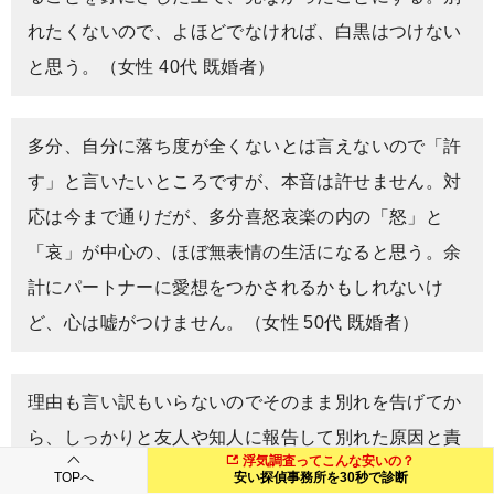
れたくないので、よほどでなければ、白黒はつけない
と思う。（女性 40代 既婚者）
多分、自分に落ち度が全くないとは言えないので「許
す」と言いたいところですが、本音は許せません。対
応は今まで通りだが、多分喜怒哀楽の内の「怒」と
「哀」が中心の、ほぼ無表情の生活になると思う。余
計にパートナーに愛想をつかされるかもしれないけ
ど、心は嘘がつけません。（女性 50代 既婚者）
理由も言い訳もいらないのでそのまま別れを告げてか
ら、しっかりと友人や知人に報告して別れた原因と責
浮気調査ってこんな安いの？
任の所在をはっきりさせておく。これをしないと、こ
TOPへ
安い探偵事務所を30秒で診断