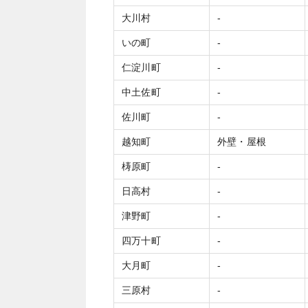
大川村
‐
いの町
‐
仁淀川町
‐
中土佐町
‐
佐川町
‐
越知町
外壁・屋根
梼原町
‐
日高村
‐
津野町
‐
四万十町
‐
大月町
‐
三原村
‐