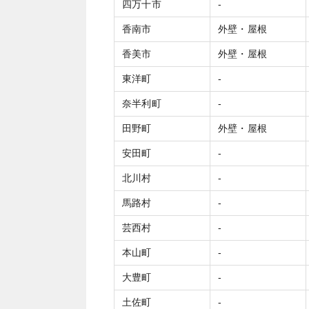
四万十市
‐
香南市
外壁・屋根
香美市
外壁・屋根
東洋町
‐
奈半利町
‐
田野町
外壁・屋根
安田町
‐
北川村
‐
馬路村
‐
芸西村
‐
本山町
‐
大豊町
‐
土佐町
‐