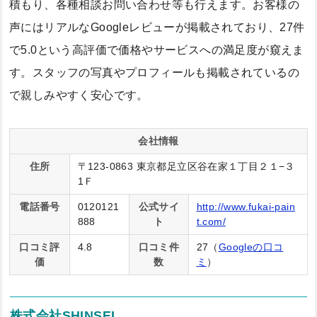
積もり、各種相談お問い合わせ等も行えます。お客様の
声にはリアルなGoogleレビューが掲載されており、27件
で5.0という高評価で価格やサービスへの満足度が窺えま
す。スタッフの写真やプロフィールも掲載されているの
で親しみやすく安心です。
会社情報
住所
〒123-0863 東京都足立区谷在家１丁目２１−３
1Ｆ
電話番号
0120121
公式サイ
http://www.fukai-pain
888
ト
t.com/
口コミ評
4.8
口コミ件
27（
Googleの口コ
価
数
ミ
）
株式会社SHINSEI