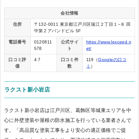
会社情報
住所
〒132-0011 東京都江戸川区瑞江２丁目１−８ 田
中第２アバンドビル 5F
電話番号
0120811
公式サイ
https://www.lexceed.n
578
ト
et/
口コミ評
4.7
口コミ件
119（
Googleの口コ
価
数
ミ
）
ラクスト新小岩店
ラクスト新小岩店は江戸川区、葛飾区等城東エリアを中
心に外壁塗装や屋根の防水施工を行っている業者さんで
す。「高品質な塗装工事をより安心の適正価格でご提