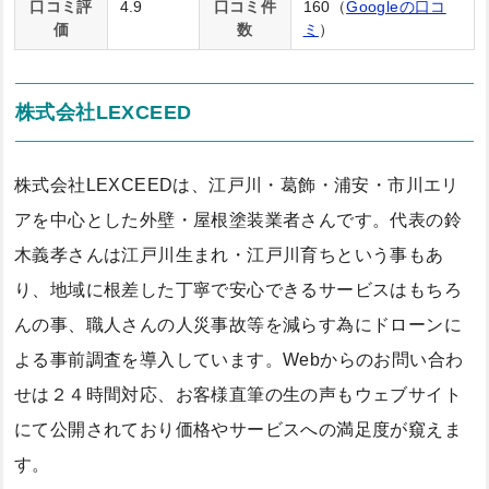
口コミ評
4.9
口コミ件
160（
Googleの口コ
価
数
ミ
）
株式会社LEXCEED
株式会社LEXCEEDは、江戸川・葛飾・浦安・市川エリ
アを中心とした外壁・屋根塗装業者さんです。代表の鈴
木義孝さんは江戸川生まれ・江戸川育ちという事もあ
り、地域に根差した丁寧で安心できるサービスはもちろ
んの事、職人さんの人災事故等を減らす為にドローンに
よる事前調査を導入しています。Webからのお問い合わ
せは２４時間対応、お客様直筆の生の声もウェブサイト
にて公開されており価格やサービスへの満足度が窺えま
す。