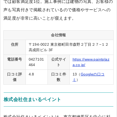
では顧客満足度1位。施工事例には建物の写真、お客様の
声も写真付きで掲載されているので価格やサービスへの
満足度が非常に高いことが窺えます。
会社情報
住所
〒194-0022 東京都町田市森野２丁目２７−１２
高成田ビル 3F
電話番号
0427101
公式サイ
https://www.paintplaz
464
ト
a.co.jp/
口コミ評
4.8
口コミ件
13（
Googleの口コ
価
数
ミ
）
株式会社住まいるペイント
株式会社住まいるペイントは、東京都練馬区を中心に杉